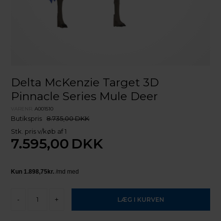
Delta McKenzie Target 3D
Pinnacle Series Mule Deer
VARENR.
A001510
Butikspris
8.735,00 DKK
Stk. pris v/køb af 1
7.595,00
DKK
-
+