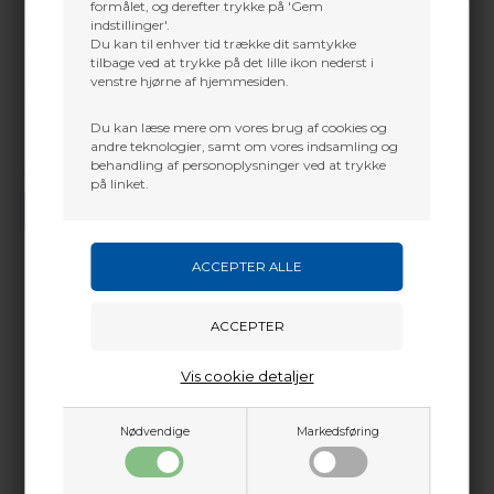
formålet, og derefter trykke på 'Gem
indstillinger'.
Du kan til enhver tid trække dit samtykke
tilbage ved at trykke på det lille ikon nederst i
venstre hjørne af hjemmesiden.
Du kan læse mere om vores brug af cookies og
andre teknologier, samt om vores indsamling og
behandling af personoplysninger ved at trykke
Vi gør vores bedste for at besvare alle henvendelser indenfor 24 timer.
på linket.
SEND SPØRGSMÅL
Martin Damsbo
Mere info
Sjælland
Vis cookie detaljer
+45 2751 3356
martin@baldurs-archery.dk
Dette passer godt sammen.
Nødvendige
Markedsføring
Jylland
+45 9718 3356