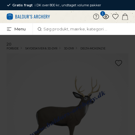
Gratis fragt
i DK over 800 kr., undtaget volume pakker
1
Menu
20
FORSIDE
SKYDESKIVER & 3D-DYR
3D-DYR
DELTA-MCKENZIE