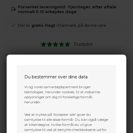
Forventet leveringstid:
Fjernlager, efter aftale
normalt 5-10 arbejdes dage
Der er
gratis fragt
i Danmark, på denne vare
Trustpilot
Du bestemmer over dine data
Vi og vores samarbejdspartnere bruger
teknologier, herunder cookies, til at indsamle
oplysninger om dig til forskellige formål,
herunder:
Ved at trykke på 'Accepter alle' giver du
samtykke til alle disse formål. Du kan også vælge
at tilkendegive, hvilke formål du vil give
samtykke til ved at benytte checkboksene ud for