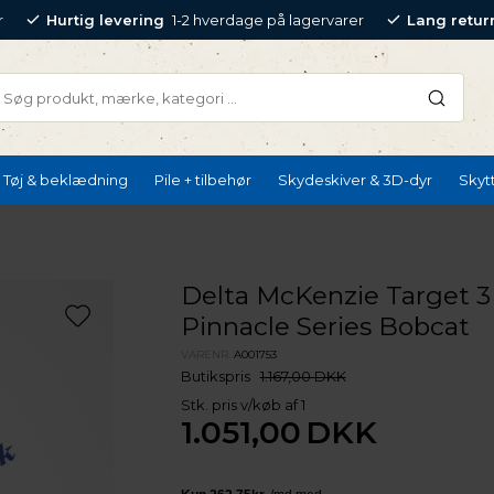
r
Hurtig levering
1-2 hverdage på lagervarer
Lang retur
Tøj & beklædning
Pile + tilbehør
Skydeskiver & 3D-dyr
Skyt
Delta McKenzie Target 
Pinnacle Series Bobcat
VARENR.
A001753
Butikspris
1.167,00 DKK
Stk. pris v/køb af 1
1.051,00
DKK