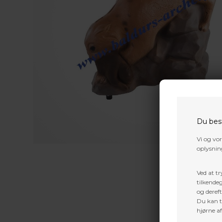
Du bes
Vi og vo
oplysning
Ved at tr
tilkendeg
og dereft
Du kan ti
hjørne a