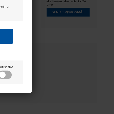
alle henvendelser indenfor 24
timer.
amling
SEND SPØRGSMÅL
atistiske