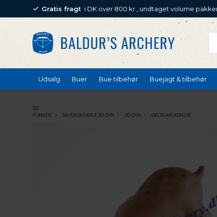
Gratis fragt
i DK over 800 kr., undtaget volume pakke
Udsalg
Buer
Bue tilbehør
Buejagt & tilbehør
10
FORSIDE
SKYDESKIVER & 3D-DYR
3D-DYR
DELTA-MCKENZIE