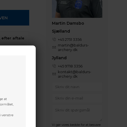
Martin Damsbo
Sjælland
 efter aftale
+45 2751 3356
martin@baldurs-
archery.dk
denne vare
Jylland
+45 9718 3356
kontakt@baldurs-
archery.dk
ge at
formålet,
i venstre
Vi gør vores bedste for at besvare