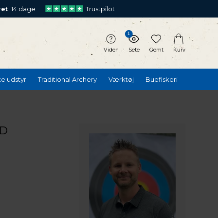
ret
14 dage
Trustpilot
1
Viden
Sete
Gemt
Kurv
te udstyr
Traditional Archery
Værktøj
Buefiskeri
3D