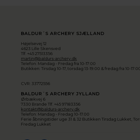
BALDUR´S ARCHERY SJÆLLAND
Højelsevej 12
4623 Lille Skensved
Tlf. +45 27513356
martin@baldurs-archery.dk
Telefon: Mandag - Fredag fra 10-17:00
Butikken: Tirsdag 10-17, torsdag 13-19:00 & fredag fra 10-17:0
CVR: 33772556
BALDUR´S ARCHERY JYLLAND
Ørbækvej 6
7330 Brande Tlf. +45 97183356
kontakt@baldurs-archery.dk
Telefon: Mandag - Fredag 10-17.00
Ferie åbningstider uge 31 & 32 Butikken Tirsdag Lukket, Tor
Fredag Lukket