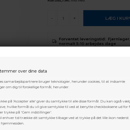
-
+
Forventet leveringstid:
Fjernlager,
normalt 5-10 arbejdes dage
Der er
gratis fragt
i Danmark, på 
temmer over dine data
Trustpilot
res samarbejdspartnere bruger teknologier, herunder cookies, til at indsamle
er om dig til forskellige formål, herunder:
ykke på 'Accepter alle' giver du samtykke til alle disse formål. Du kan også væl
ive, hvilke formål du vil give samtykke til ved at benytte checkboksene ud for 
er trykke på 'Gem indstillinger'.
l enhver tid trække dit samtykke tilbage ved at trykke på det lille ikon nederst 
f hjemmesiden.