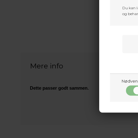
Du kan l
og behan
Mere info
Nødven
Dette passer godt sammen.