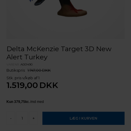
Delta McKenzie Target 3D New
Alert Turkey
VARENR.
A001490
Butikspris
1.747,00 DKK
Stk. pris v/køb af 1
1.519,00
DKK
-
+