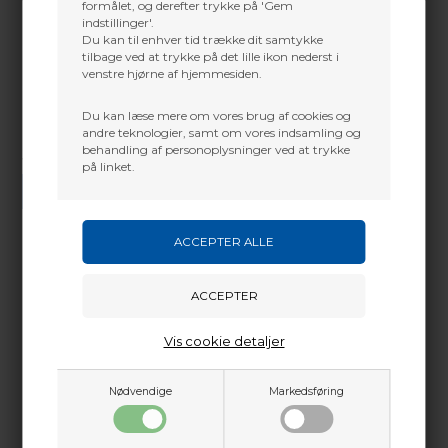
formålet, og derefter trykke på 'Gem
indstillinger'.
Du kan til enhver tid trække dit samtykke
tilbage ved at trykke på det lille ikon nederst i
venstre hjørne af hjemmesiden.
Du kan læse mere om vores brug af cookies og
andre teknologier, samt om vores indsamling og
behandling af personoplysninger ved at trykke
Vi gør vores bedste for at besvare alle henvendelser indenfor 24 timer.
på linket.
SEND SPØRGSMÅL
Martin Damsbo
Mere info
Sjælland
Vis cookie detaljer
+45 2751 3356
martin@baldurs-archery.dk
Dette passer godt sammen.
Nødvendige
Markedsføring
Jylland
+45 9718 3356