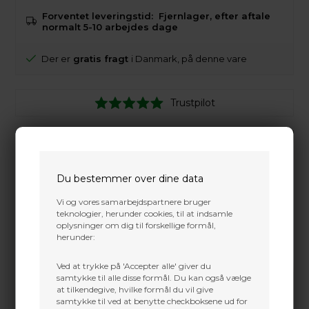
Forventet leveringstid:
Fjernlager, efter aftale
normalt 5-10 arbejdes dage
Der er
gratis fragt
i Danmark, på denne vare
Trustpilot
Du bestemmer over dine data
Vi og vores samarbejdspartnere bruger
teknologier, herunder cookies, til at indsamle
oplysninger om dig til forskellige formål,
herunder:
Ved at trykke på 'Accepter alle' giver du
samtykke til alle disse formål. Du kan også vælge
at tilkendegive, hvilke formål du vil give
samtykke til ved at benytte checkboksene ud for