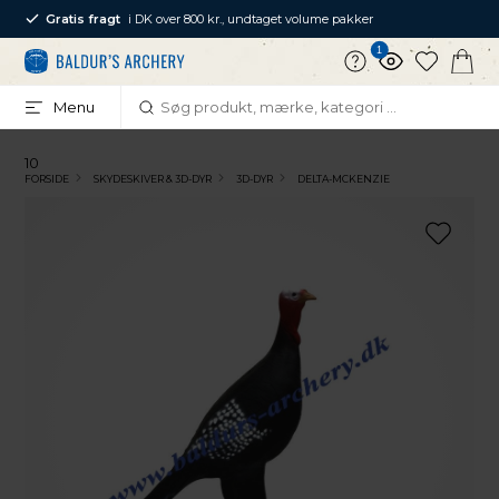
Gratis fragt
i DK over 800 kr., undtaget volume pakker
1
Menu
10
FORSIDE
SKYDESKIVER & 3D-DYR
3D-DYR
DELTA-MCKENZIE