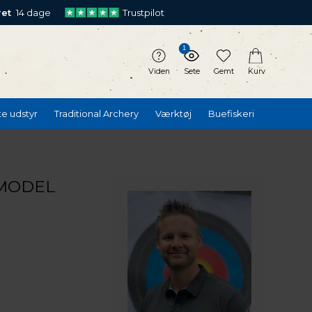
ret
14 dage
Trustpilot
1
Viden
Sete
Gemt
Kurv
te udstyr
Traditional Archery
Værktøj
Buefiskeri
 MODEL