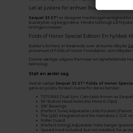
Let at justere for enhver bueskytte
Sequel 33 ST²
er designet med brugervenlighed for ø
bueskytter og begyndere. Mindre tid brugt på finjuster
timingprocessen.
Folds of Honor Special Edition: En hyldest ti
Baldur's Archery er beærede over at kunne tilbyde
Se
provenuet til Folds of Honor Foundation, som tilbyder
Denne særlige udgave fremviser en iøjnefaldende 
teknologi.
Støt en ædel sag
Ved at vælge
Sequel 33 ST² Folds of Honor Special
gøre en positiv forskel i livene for deres familier.
7075 BBS Dual Sync Cam (also known as Seque
1/4" Button Head Axles (No More E Clips)
5/8" Bearings
(Perfect Tune) Adjustable Limb Pockets (Patent
The QAD Integrated and the Hamskea C.O.R. re
Roller Guard
(Perfect timing) Adjustable Yoke hanger (paten
Speed mod included, but not installed, for an ex