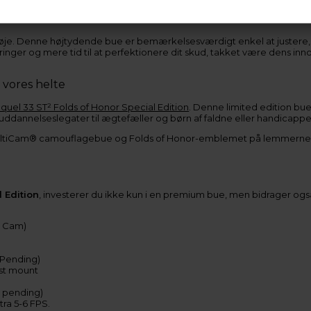
je. Denne højtydende bue er bemærkelsesværdigt enkel at justere, h
inger og mere tid til at perfektionere dit skud, takket være dens inno
l vores helte
quel 33 ST² Folds of Honor Special Edition
. Denne limited edition bu
 uddannelseslegater til ægtefæller og børn af faldne eller handicapp
MultiCam® camouflagebue og Folds of Honor-emblemet på lemmerne,
 Edition
, investerer du ikke kun i en premium bue, men bidrager ogs
l Cam)
 Pending)
st mount
t pending)
tra 5-6 FPS.