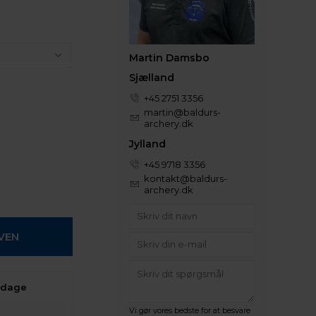
Martin Damsbo
Sjælland
+45 2751 3356
martin@baldurs-
archery.dk
Jylland
+45 9718 3356
kontakt@baldurs-
archery.dk
 dage
Vi gør vores bedste for at besvare