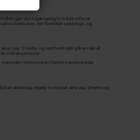
vilket gør den tilgængelig for både erfarne
vative funktioner, der forenkler justerings- og
e ærer usa´S Helte, og ved hvert køb går en del af
ede militærpersoner.
 mens den inkorporerer Darton's avancerede
å til en ædel sag. Hjælp os med at ære usa´S helte og