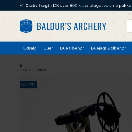
Gratis fragt
i DK over 800 kr., undtaget volume pakke
Udsalg
Buer
Bue tilbehør
Buejagt & tilbehør
10
FORSIDE
BUER
NYHED