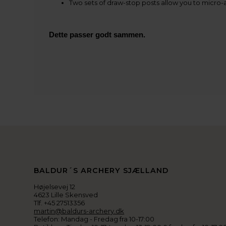
Two sets of draw-stop posts allow you to micro-ad
Dette passer godt sammen.
BALDUR´S ARCHERY SJÆLLAND
Højelsevej 12
4623 Lille Skensved
Tlf. +45 27513356
martin@baldurs-archery.dk
Telefon: Mandag - Fredag fra 10-17:00