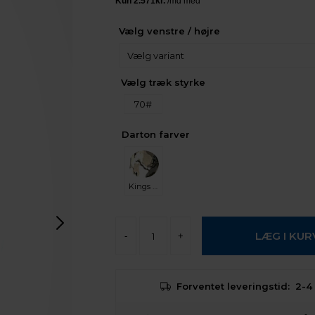
Vælg venstre / højre
Vælg træk styrke
70#
Darton farver
Kings XK7 camo
-
+
Forventet leveringstid:
2-4