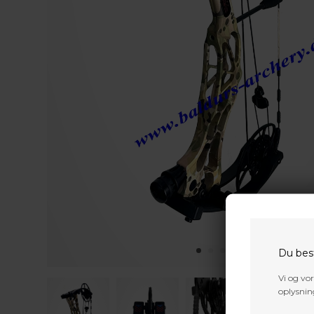
Du bes
Vi og vo
oplysning