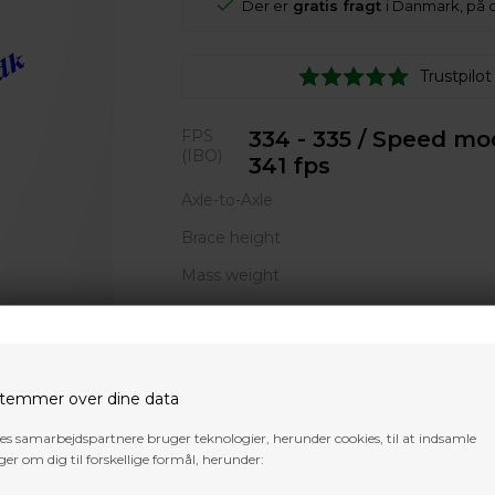
Der er
gratis fragt
i Danmark, på 
Trustpilot
FPS
334 - 335 / Speed mo
(IBO)
341 fps
Axle-to-Axle
Brace height
Mass weight
Draw Length
2
Draw Weight
50, 60
Let-
75 - 85% JUSTERBAR T
temmer over dine data
Off
75" Speed module sælg
res samarbejdspartnere bruger teknologier, herunder cookies, til at indsamle
Xtra
er om dig til forskellige formål, herunder: