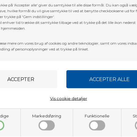
ykke på 'Accepter alle' giver du samtykke til alle disse formål. Du kan også væl
ive, hvilke formål du vil give samtykke til ved at benytte checkboksene ud for 
er trykke på 'Gem indstillinger'.
l enhver tid trække dit samtykke tilbage ved at trykke på det lille ikon nederst 
f hjemmesiden.
æse mere om vores brug af cookies og andre teknologier, samt om vores inds
dling af personoplysninger ved at trykke på linket.
Vis cookie detaljer
bue
ion fra Darton:
Sequel 33 ST²
. Denne compoundbue er toppunktet af 
dige
Markedsføring
Funktionelle
St
ming' justerbare yoke-hængsler og 'Perfect Tune' justerbart limb-l
 men også en utroligt glat trækkraft, hvilket sikrer ensartet nøjagtig
ndværlig tilføjelse til deres arsenal.