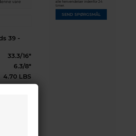
denne vare
alle henvendelser indenfor 24
timer.
SEND SPØRGSMÅL
ds 39 -
33.3/16"
6.3/8"
4.70 LBS
5.5" - 30.5"
, 70 & 80#
RÆKSTOP.
es som