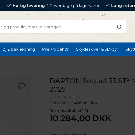
r
Hurtig levering
1-2 hverdage på lagervarer
Lang retur
Tøj & beklædning
Pile + tilbehør
Skydeskiver & 3D-dyr
Skyt
DARTON Sequel 33 ST²
2025
VARENR.
SEQUEL33ST
Butikspris
11.426,00 DKK
Stk. pris v/køb af 1 Stk
10.284,00
DKK