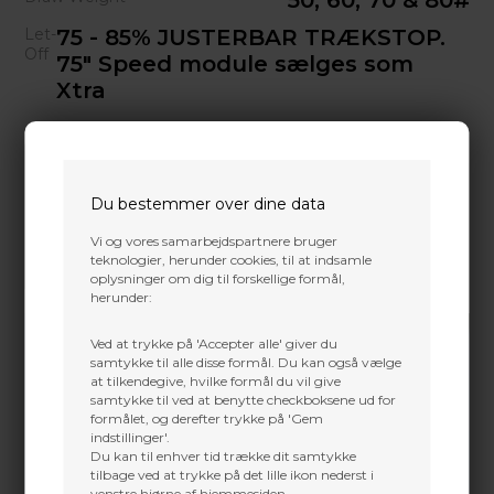
50, 60, 70 & 80#
Let-
75 - 85% JUSTERBAR TRÆKSTOP.
Off
75" Speed module sælges som
Xtra
Du bestemmer over dine data
Vi og vores samarbejdspartnere bruger
teknologier, herunder cookies, til at indsamle
oplysninger om dig til forskellige formål,
herunder:
Ved at trykke på 'Accepter alle' giver du
samtykke til alle disse formål. Du kan også vælge
at tilkendegive, hvilke formål du vil give
samtykke til ved at benytte checkboksene ud for
formålet, og derefter trykke på 'Gem
indstillinger'.
Du kan til enhver tid trække dit samtykke
tilbage ved at trykke på det lille ikon nederst i
venstre hjørne af hjemmesiden.