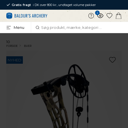
Gratis fragt
i DK over 800 kr., undtaget volume pakker
1
Menu
10
FORSIDE
BUER
NYHED