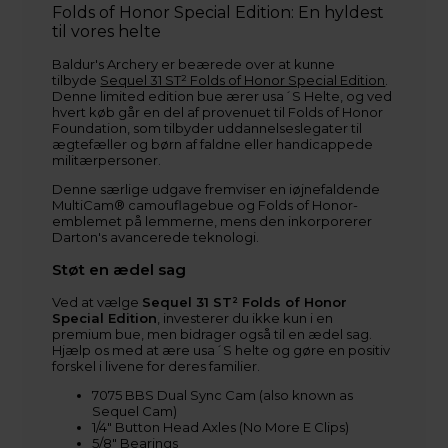
Folds of Honor Special Edition: En hyldest
til vores helte
Baldur's Archery er beærede over at kunne
tilbyde
Sequel 31 ST² Folds of Honor Special Edition
.
Denne limited edition bue ærer usa´S Helte, og ved
hvert køb går en del af provenuet til Folds of Honor
Foundation, som tilbyder uddannelseslegater til
ægtefæller og børn af faldne eller handicappede
militærpersoner.
Denne særlige udgave fremviser en iøjnefaldende
MultiCam® camouflagebue og Folds of Honor-
emblemet på lemmerne, mens den inkorporerer
Darton's avancerede teknologi.
Støt en ædel sag
Ved at vælge
Sequel 31 ST² Folds of Honor
Special Edition
, investerer du ikke kun i en
premium bue, men bidrager også til en ædel sag.
Hjælp os med at ære usa´S helte og gøre en positiv
forskel i livene for deres familier.
7075 BBS Dual Sync Cam (also known as
Sequel Cam)
1/4" Button Head Axles (No More E Clips)
5/8" Bearings