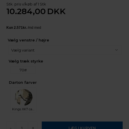
Stk. pris v/køb af 1 Stk
10.284,00
DKK
Vælg venstre / højre
Vælg træk styrke
70#
Darton farver
Kings XK7 camo
-
+