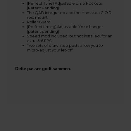
(Perfect Tune) Adjustable Limb Pockets
(Patent Pending)
The QAD Integrated and the Hamskea C.O.R.
rest mount
Roller Guard
(Perfect timing) Adjustable Yoke hanger
(patent pending)
Speed mod included, but not installed, for an
extra 5-6 FPS.
Two sets of draw-stop posts allow you to
micro-adjust your let-off.
Dette passer godt sammen.