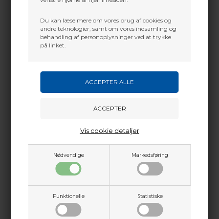
Du kan læse mere om vores brug af cookies og
andre teknologier, samt om vores indsamling og
behandling af personoplysninger ved at trykke
på linket.
Vi gør vores bedste for at besvare alle henvendelser indenfor 24 timer.
Vis cookie detaljer
SEND SPØRGSMÅL
Nødvendige
Markedsføring
Martin Damsbo
Mere info
Funktionelle
Statistiske
Sjælland
Sequel 33 ST²: Den ultimative