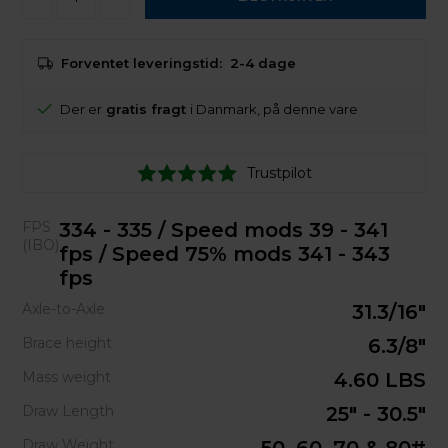
Forventet leveringstid:
2-4 dage
Der er
gratis fragt
i Danmark, på denne vare
Trustpilot
FPS
334 - 335 / Speed mods 39 - 341
(IBO)
fps / Speed 75% mods 341 - 343
fps
Axle-to-Axle
31.3/16"
Brace height
6.3/8"
Mass weight
4.60 LBS
Draw Length
25" - 30.5"
Draw Weight