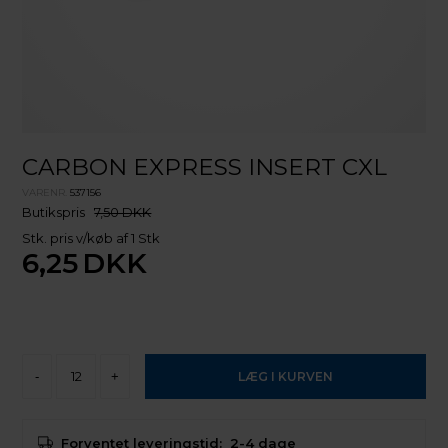
CARBON EXPRESS INSERT CXL
VARENR.
537156
Butikspris
7,50 DKK
Stk. pris v/køb af 1 Stk
6,25
DKK
-
+
Forventet leveringstid:
2-4 dage