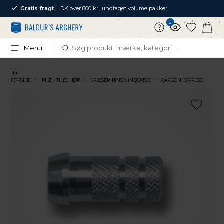
Gratis fragt
i DK over 800 kr., undtaget volume pakker
1
Menu
10
FORSIDE
PILE + TILBEHØR
SPIDSER, PINS & INDSATSE
CARBON EXPRESS