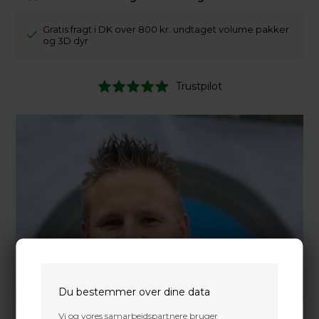
Gratis fragt i DK over 800 kr. undtaget volume pakker
og 3D dyr
Trustpilot
Du bestemmer over dine data
Vi og vores samarbejdspartnere bruger