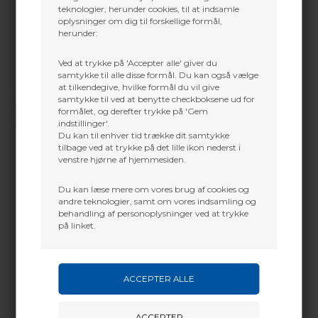
teknologier, herunder cookies, til at indsamle
oplysninger om dig til forskellige formål,
herunder:
Ved at trykke på 'Accepter alle' giver du
samtykke til alle disse formål. Du kan også vælge
at tilkendegive, hvilke formål du vil give
Vi gør vores bedste for at besvare alle henvendelser indenfor 24 timer.
samtykke til ved at benytte checkboksene ud for
formålet, og derefter trykke på 'Gem
SEND SPØRGSMÅL
indstillinger'.
Du kan til enhver tid trække dit samtykke
tilbage ved at trykke på det lille ikon nederst i
venstre hjørne af hjemmesiden.
Du kan læse mere om vores brug af cookies og
Martin Damsbo
Mere info
andre teknologier, samt om vores indsamling og
Sjælland
behandling af personoplysninger ved at trykke
på linket.
Indsatse der passer til Carbon express CXL skafter
+45 2751 3356
martin@baldurs-archery.dk
Dette passer godt sammen.
Jylland
+45 9718 3356
kontakt@baldurs-archery.dk