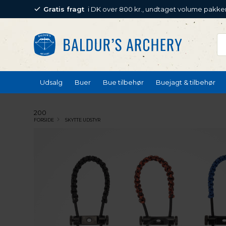
Gratis fragt
i DK over 800 kr., undtaget volume pakke
Udsalg
Buer
Bue tilbehør
Buejagt & tilbehør
200
FORSIDE
SKYTTE UDSTYR