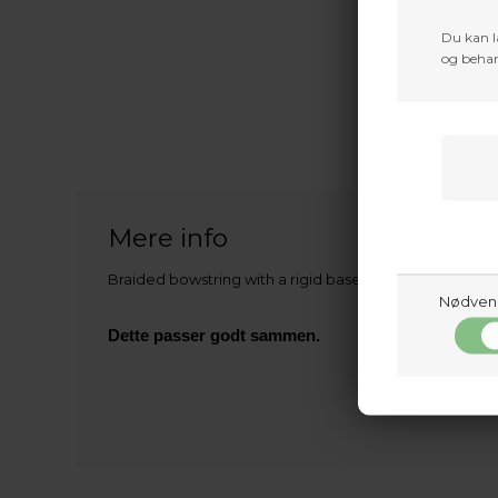
Du kan l
og behan
Mere info
Braided bowstring with a rigid base and 2 convenient 
Nødven
Dette passer godt sammen.