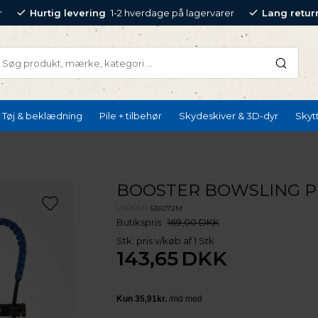
r
Hurtig levering
1-2 hverdage på lagervarer
Lang retur
Tøj & beklædning
Pile + tilbehør
Skydeskiver & 3D-dyr
Skyt
BOOSTER BOWSLING 
VARENR.
53X072M
Butikspris
169,00 DKK
Stk. pris v/køb af 1 Stk
143,65
DKK