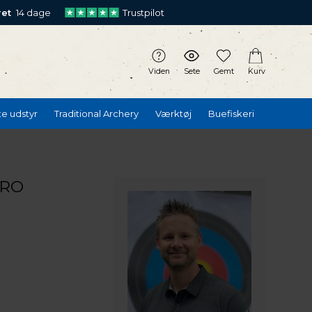
ret
14 dage
Trustpilot
Viden
Sete
Gemt
Kurv
te udstyr
Traditional Archery
Værktøj
Buefiskeri
PRO