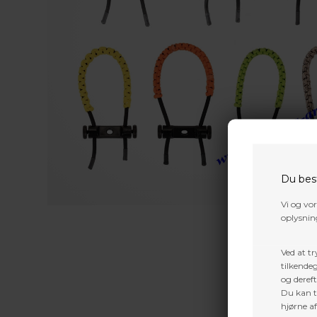
Du bes
Vi og vo
oplysning
Ved at tr
tilkendeg
og dereft
Du kan ti
hjørne a