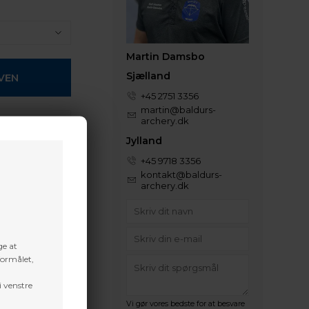
Martin Damsbo
Sjælland
+45 2751 3356
martin@baldurs-
archery.dk
 efter aftale
Jylland
+45 9718 3356
t volume
kontakt@baldurs-
archery.dk
ge at
formålet,
i venstre
Vi gør vores bedste for at besvare