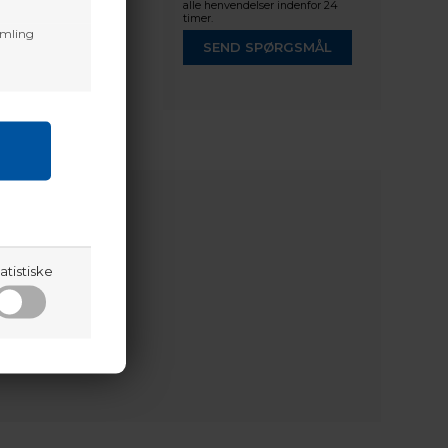
alle henvendelser indenfor 24
timer.
amling
SEND SPØRGSMÅL
atistiske