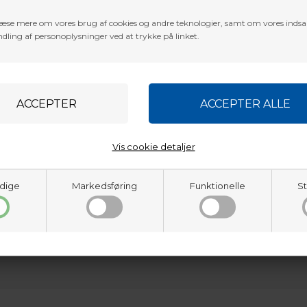
æse mere om vores brug af cookies og andre teknologier, samt om vores inds
dling af personoplysninger ved at trykke på linket.
Vis cookie detaljer
metal side screws for easy cord adjustment.
dige
Markedsføring
Funktionelle
St