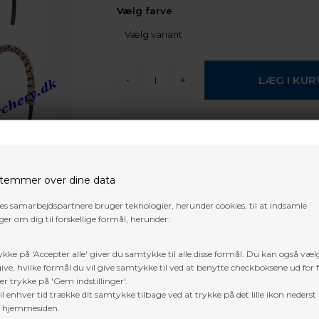
Vælg farve
-
+
Forventet leveringstid:
Fjernlager,
normalt 5-10 arbejdes dage
Gratis fragt i DK over 800 kr. undtage
temmer over dine data
pakker og 3D dyr
res samarbejdspartnere bruger teknologier, herunder cookies, til at indsamle
er om dig til forskellige formål, herunder:
Trustpilot
ykke på 'Accepter alle' giver du samtykke til alle disse formål. Du kan også væl
ive, hvilke formål du vil give samtykke til ved at benytte checkboksene ud for 
er trykke på 'Gem indstillinger'.
l enhver tid trække dit samtykke tilbage ved at trykke på det lille ikon nederst 
f hjemmesiden.