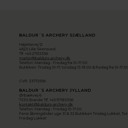
BALDUR´S ARCHERY SJÆLLAND
Højelsevej 12
4623 Lille Skensved
Tlf. +45 27513356
martin@baldurs-archery.dk
Telefon: Mandag - Fredag fra 10-17:00
Butikken: Tirsdag 10-17, torsdag 13-19:00 & fredag fra 10-17:0
CVR: 33772556
BALDUR´S ARCHERY JYLLAND
Ørbækvej 6
7330 Brande Tlf. +45 97183356
kontakt@baldurs-archery.dk
Telefon: Mandag - Fredag 10-17.00
Ferie åbningstider uge 31 & 32 Butikken Tirsdag Lukket, Tor
Fredag Lukket