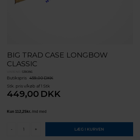
BIG TRAD CASE LONGBOW
CLASSIC
VARENR.
538086
Butikspris
459,00 DKK
Stk. pris v/køb af 1 Stk
449,00
DKK
-
+