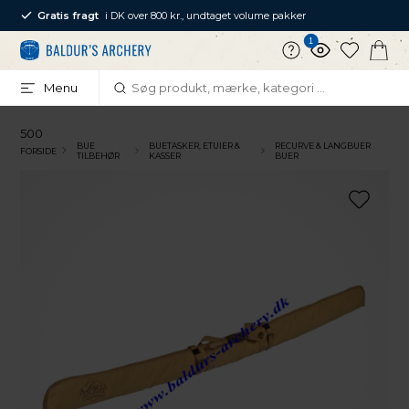
Gratis fragt
i DK over 800 kr., undtaget volume pakker
1
Menu
500
BUE
BUETASKER, ETUIER &
RECURVE & LANGBUER
FORSIDE
TILBEHØR
KASSER
BUER