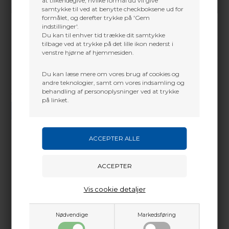
at tilkendegive, hvilke formål du vil give
samtykke til ved at benytte checkboksene ud for
formålet, og derefter trykke på 'Gem
indstillinger'.
Du kan til enhver tid trække dit samtykke
tilbage ved at trykke på det lille ikon nederst i
venstre hjørne af hjemmesiden.
Du kan læse mere om vores brug af cookies og
andre teknologier, samt om vores indsamling og
behandling af personoplysninger ved at trykke
Vi gør vores bedste for at besvare alle henvendelser indenfor 24 timer.
på linket.
SEND SPØRGSMÅL
Martin Damsbo
Mere info
Sjælland
Vis cookie detaljer
Padded longbow case, made of a special cotton
+45 2751 3356
canvas which guarantees maximum sturdiness. It can
martin@baldurs-archery.dk
hold bows up to 68” in length.
Nødvendige
Markedsføring
Jylland