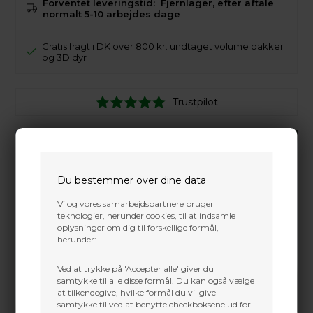
Forventet leveringstid:
Fjernlager, efter aftale
normalt 5-10 arbejdes dage
Gratis fragt i DK over 800 kr. undtaget volume pakker
og 3D dyr
Trustpilot
Du bestemmer over dine data
Vi og vores samarbejdspartnere bruger
teknologier, herunder cookies, til at indsamle
oplysninger om dig til forskellige formål,
herunder:
Ved at trykke på 'Accepter alle' giver du
samtykke til alle disse formål. Du kan også vælge
at tilkendegive, hvilke formål du vil give
samtykke til ved at benytte checkboksene ud for