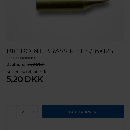
BIG POINT BRASS FIEL 5/16X125
VARENR.
5355565125
Butikspris
6,50 DKK
Stk. pris v/køb af 1 Stk
5,20
DKK
-
+