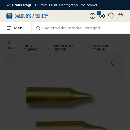
Gratis fragt
i DK over 800 kr., undtaget volume pakker
1
Menu
10
PILE +
SPIDSER, PINS &
SPIDSER TIL
FORSIDE
TILBEHØR
INDSATSE
TRÆPILE