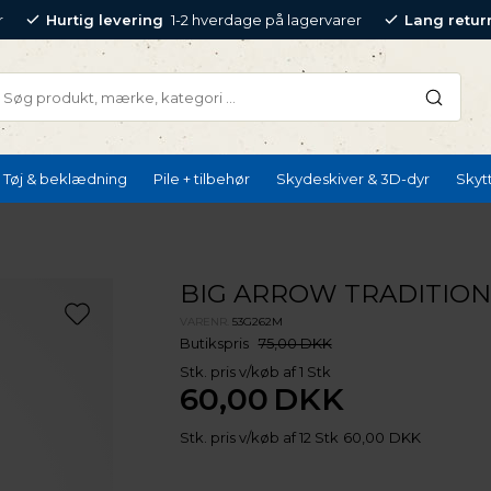
r
Hurtig levering
1-2 hverdage på lagervarer
Lang retur
Tøj & beklædning
Pile + tilbehør
Skydeskiver & 3D-dyr
Skyt
BIG ARROW TRADITION
VARENR.
53G262M
Butikspris
75,00 DKK
Stk. pris v/køb af 1 Stk
60,00
DKK
Stk. pris v/køb af 12 Stk
60,00
DKK