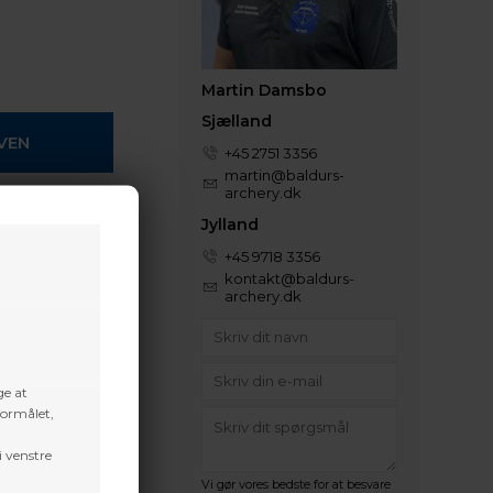
Martin Damsbo
Sjælland
+45 2751 3356
martin@baldurs-
archery.dk
 efter aftale
Jylland
+45 9718 3356
kontakt@baldurs-
t volume
archery.dk
ge at
formålet,
i venstre
Vi gør vores bedste for at besvare