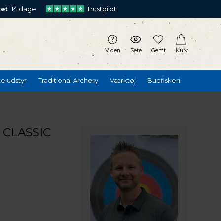
ret
14 dage
Trustpilot
Viden
Sete
Gemt
Kurv
te udstyr
Traditional Archery
Værktøj
Buefiskeri
 CLASSIC