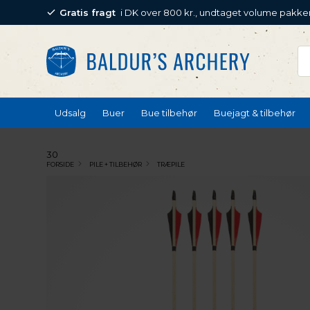
Gratis fragt
i DK over 800 kr., undtaget volume pakke
Udsalg
Buer
Bue tilbehør
Buejagt & tilbehør
30
FORSIDE
PILE + TILBEHØR
TRÆPILE