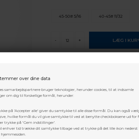
45-50# 5/16
40-45# 11/32
-
+
Forventet leveringstid:
Fjernlager,
normalt 5-10 arbejdes dage
temmer over dine data
Gratis fragt i DK over 800 kr. undtage
pakker og 3D dyr
res samarbejdspartnere bruger teknologier, herunder cookies, til at indsamle
er om dig til forskellige formål, herunder:
Trustpilot
ykke på 'Accepter alle' giver du samtykke til alle disse formål. Du kan også væl
ive, hvilke formål du vil give samtykke til ved at benytte checkboksene ud for 
er trykke på 'Gem indstillinger'.
l enhver tid trække dit samtykke tilbage ved at trykke på det lille ikon nederst 
f hjemmesiden.