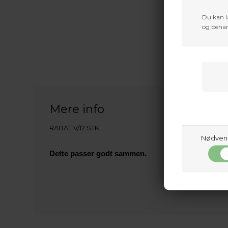
Du kan l
og behan
Mere info
RABAT V/12 STK
Nødven
Dette passer godt sammen.