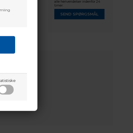
alle henvendelser indenfor 24
timer.
amling
SEND SPØRGSMÅL
atistiske