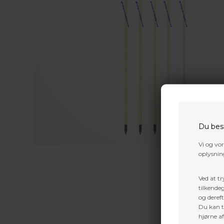
Du bes
Vi og vo
oplysning
Ved at tr
tilkendeg
og dereft
Du kan ti
hjørne a