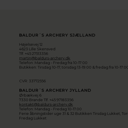
BALDUR´S ARCHERY SJÆLLAND
Højelsevej 12
4623 Lille Skensved
Tlf. +45 27513356
martin@baldurs-archery.dk
Telefon: Mandag - Fredag fra 10-17:00
Butikken: Tirsdag 10-17, torsdag 13-19:00 & fredag fra 10-17:0
CVR: 33772556
BALDUR´S ARCHERY JYLLAND
Ørbækvej 6
7330 Brande Tlf. +45 97183356
kontakt@baldurs-archery.dk
Telefon: Mandag - Fredag 10-17.00
Ferie åbningstider uge 31 & 32 Butikken Tirsdag Lukket, Tor
Fredag Lukket