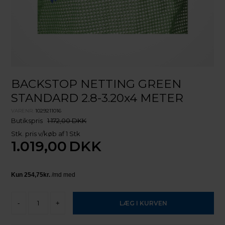
BACKSTOP NETTING GREEN
STANDARD 2.8-3.20x4 METER
VARENR.
1029211016
Butikspris
1.172,00 DKK
Stk. pris v/køb af 1 Stk
1.019,00
DKK
-
+