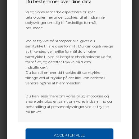
Du bestemmer over dine data
Vi og vores samarbejdspartnere bruger
teknologier, herunder cookies, til at indsamle
oplysninger om dig til forskellige formål,
herunder:
Ved at trykke på 'Accepter alle' giver du
samtykke til alle disse formål. Du kan også vælge
Vi gør vores bedste for at besvare alle henvendelser indenfor 24 timer.
at tilkendegive, hvilke formål du vil give
samtykke til ved at benytte checkboksene ud for
SEND SPØRGSMÅL
formålet, og derefter trykke på 'Gem
indstillinger'.
Du kan til enhver tid trække dit samtykke
tilbage ved at trykke på det lille ikon nederst i
venstre hjørne af hjemmesiden.
Martin Damsbo
Mere info
Du kan læse mere om vores brug af cookies og
Sjælland
andre teknologier, samt om vores indsamling og
behandling af personoplysninger ved at trykke
JVD backstop netting is ideal to use behind a target.
+45 2751 3356
på linket.
martin@baldurs-archery.dk
Key features:
Jylland
The height of the netting is between 2.85m
and 3.20m.
+45 9718 3356
The netting is available in fixed dimensions as