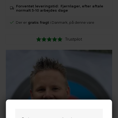
Forventet leveringstid:
Fjernlager, efter aftale
normalt 5-10 arbejdes dage
Der er
gratis fragt
i Danmark, på denne vare
Trustpilot