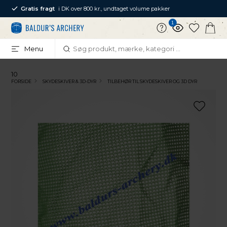
Gratis fragt
i DK over 800 kr., undtaget volume pakker
1
Menu
10
FORSIDE
SKYDESKIVER & 3D-DYR
TILBEHØR TIL SKYDESKIVER OG 3D DYR