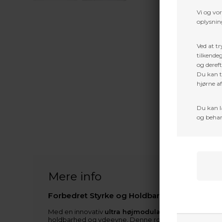
Vi og vo
oplysning
Ved at tr
tilkendeg
og dereft
Du kan ti
hjørne a
Du kan l
og behan
Mere info
Forbedret Styrke og Holdbarhed
Med en innovativ
ultra højmodulær carbonstang
, 
holdbarhed og ydeevne. Denne robusthed forstærkes