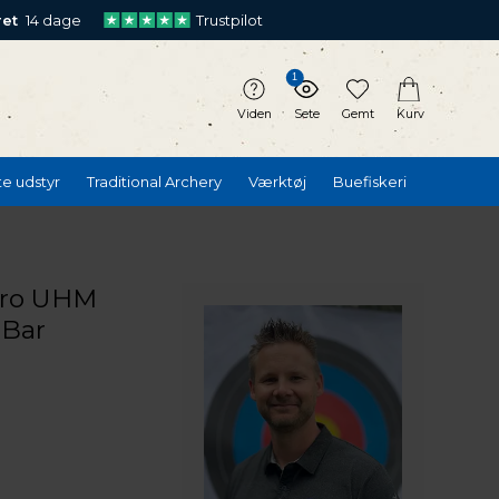
ret
14 dage
Trustpilot
1
Viden
Sete
Gemt
Kurv
te udstyr
Traditional Archery
Værktøj
Buefiskeri
Pro UHM
Bar