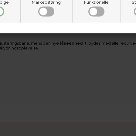
dige
Markedsføring
Funktionelle
St
 sight-pinnen på målet skud efter skud, hvilket sikrer konstant præ
er det nemmere end nogensinde at foretage præcise justeringer.
dejusteringsbane, mens den nye
låseenhed
tilbydes med alle recurv
 skydningsoplevelse.