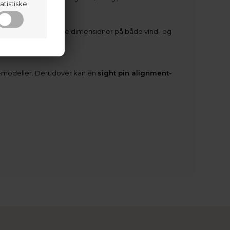
atistiske
cision. Med forbedrede dimensioner på både vind- og
e-modeller. Derudover kan en
sight pin alignment-