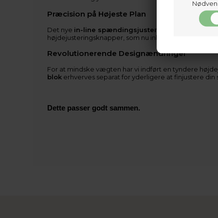
Nødven
Præcision på Højeste Plan
Det nye
in-line spændingsjusteringssystem
holder
højdejusteringsknapper, som nu inkluderer kliklåse, 
Revolutionerende Designændringer
For at mindske vægten har vi indført en tyndere høj
blok
erhverves separat for yderligere at finjustere din
Dette passer godt sammen.