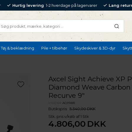
r
Hurtig levering
1-2 hverdage på lagervarer
Lang retur
Tøj & beklædning
Pile + tilbehør
Skydeskiver & 3D-dyr
Skyt
Axcel Sight Achieve XP 
Diamond Weave Carbon 
Recurve 9"
VARENR.
ACPRRR
Butikspris
5.340,00 DKK
Stk. pris v/køb af 1 Stk
4.806,00
DKK