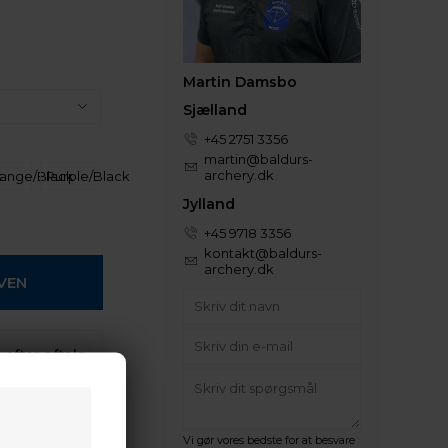
Martin Damsbo
Sjælland
+45 2751 3356
martin@baldurs-
archery.dk
k
ange/Black
Purple/Black
Jylland
+45 9718 3356
kontakt@baldurs-
archery.dk
 efter aftale
denne vare
Vi gør vores bedste for at besvare