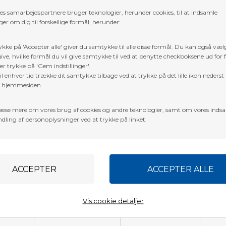
res samarbejdspartnere bruger teknologier, herunder cookies, til at indsamle
Trustpilot
er om dig til forskellige formål, herunder:
ykke på 'Accepter alle' giver du samtykke til alle disse formål. Du kan også væl
ive, hvilke formål du vil give samtykke til ved at benytte checkboksene ud for 
er trykke på 'Gem indstillinger'.
l enhver tid trække dit samtykke tilbage ved at trykke på det lille ikon nederst 
f hjemmesiden.
æse mere om vores brug af cookies og andre teknologier, samt om vores inds
dling af personoplysninger ved at trykke på linket.
Vis cookie detaljer
som er to gange stærkere end tidligere modeller og har tykkere lag af
 yderligere af vores patenterede
wedge lock buefæste
, som er s