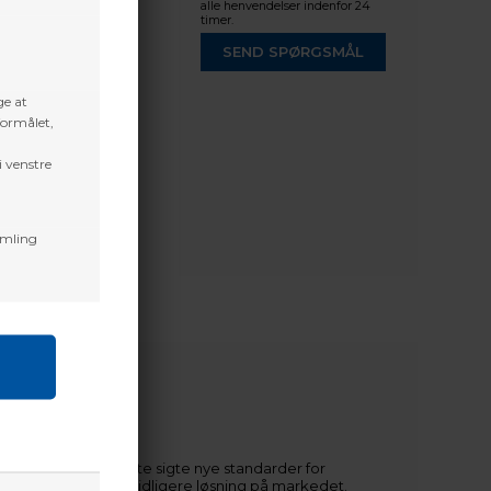
alle henvendelser indenfor 24
timer.
SEND SPØRGSMÅL
ge at
formålet,
i venstre
amling
 carbon, sætter dette sigte nye standarder for
tærkere end nogen tidligere løsning på markedet.