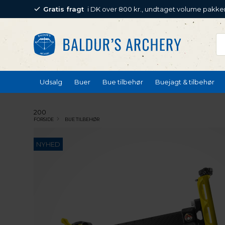
Gratis fragt
i DK over 800 kr., undtaget volume pakke
Udsalg
Buer
Bue tilbehør
Buejagt & tilbehør
200
FORSIDE
BUE TILBEHØR
NYHED