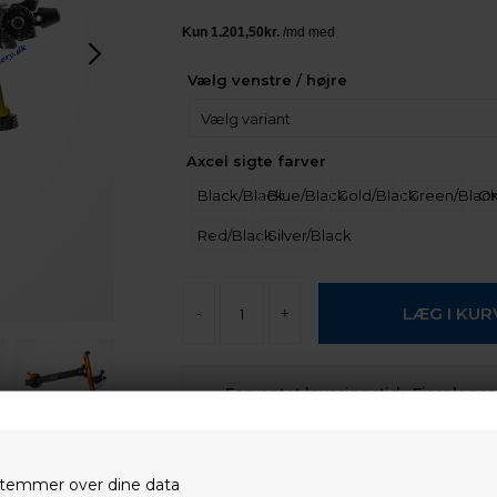
Vælg venstre / højre
Axcel sigte farver
Black/Black
Blue/Black
Gold/Black
Green/Blac
Or
Red/Black
Silver/Black
-
+
Forventet leveringstid:
Fjernlager,
normalt 5-10 arbejdes dage
Der er
gratis fragt
i Danmark, på 
temmer over dine data