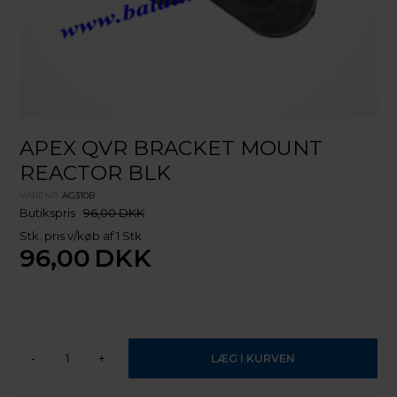
APEX QVR BRACKET MOUNT
REACTOR BLK
VARENR.
AG310B
Butikspris
96,00 DKK
Stk. pris v/køb af 1 Stk
96,00
DKK
-
+