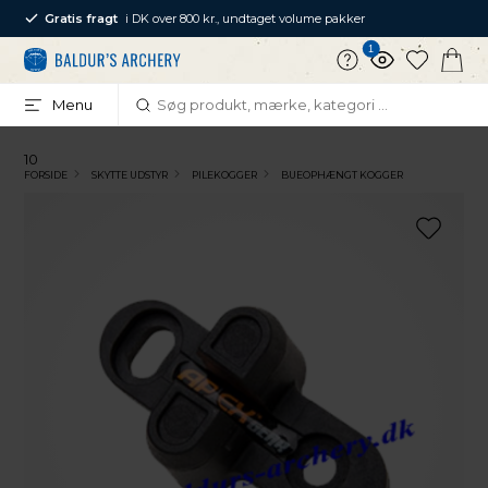
Gratis fragt
i DK over 800 kr., undtaget volume pakker
1
Menu
10
FORSIDE
SKYTTE UDSTYR
PILEKOGGER
BUEOPHÆNGT KOGGER