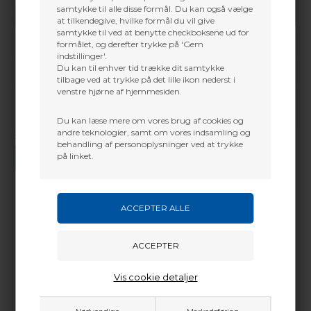
samtykke til alle disse formål. Du kan også vælge
at tilkendegive, hvilke formål du vil give
samtykke til ved at benytte checkboksene ud for
formålet, og derefter trykke på 'Gem
indstillinger'.
Du kan til enhver tid trække dit samtykke
tilbage ved at trykke på det lille ikon nederst i
venstre hjørne af hjemmesiden.
Du kan læse mere om vores brug af cookies og
andre teknologier, samt om vores indsamling og
Vi gør vores bedste for at besvare alle henvendelser indenfor 24 timer.
behandling af personoplysninger ved at trykke
på linket.
SEND SPØRGSMÅL
Martin Damsbo
Mere info
Sjælland
X-tra beslag der kan monteres i et bælte, på dit
+45 2751 3356
Vis cookie detaljer
favorit træ osv. Anvendes til at montere Reator
martin@baldurs-archery.dk
pilekoggeret i mens men f.eks sidder på anstand
Jylland