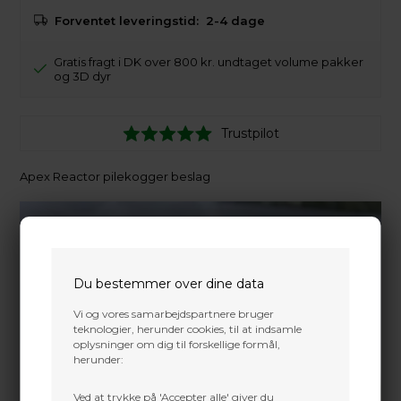
Forventet leveringstid:
2-4 dage
Gratis fragt i DK over 800 kr. undtaget volume pakker
og 3D dyr
Trustpilot
Apex Reactor pilekogger beslag
Du bestemmer over dine data
Vi og vores samarbejdspartnere bruger
teknologier, herunder cookies, til at indsamle
oplysninger om dig til forskellige formål,
herunder:
Ved at trykke på 'Accepter alle' giver du