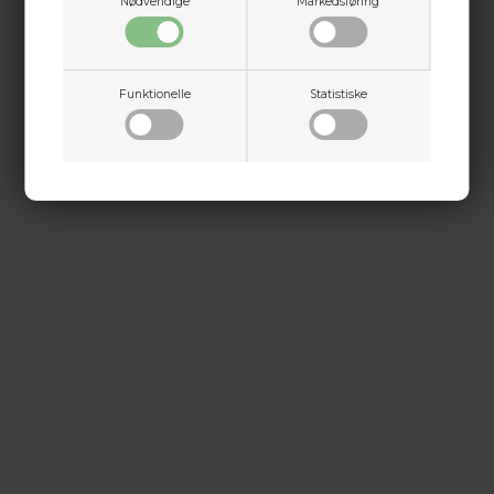
Nødvendige
Markedsføring
+45 9718 3356
kontakt@baldurs-archery.dk
Dette passer godt sammen.
Funktionelle
Statistiske