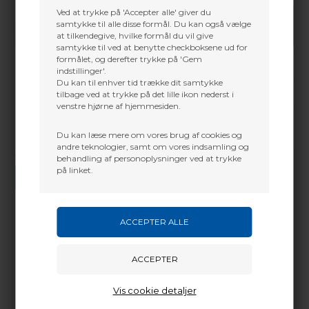
Ved at trykke på 'Accepter alle' giver du
samtykke til alle disse formål. Du kan også vælge
at tilkendegive, hvilke formål du vil give
samtykke til ved at benytte checkboksene ud for
formålet, og derefter trykke på 'Gem
indstillinger'.
Du kan til enhver tid trække dit samtykke
tilbage ved at trykke på det lille ikon nederst i
venstre hjørne af hjemmesiden.
Du kan læse mere om vores brug af cookies og
andre teknologier, samt om vores indsamling og
behandling af personoplysninger ved at trykke
Vi gør vores bedste for at besvare alle henvendelser indenfor 24 timer.
på linket.
SEND SPØRGSMÅL
Martin Damsbo
Mere info
Sjælland
Quick Adjustment Tabs on Both Sides of
+45 2751 3356
Vis cookie detaljer
Mount
martin@baldurs-archery.dk
Scent Reduction Band Lessens Scent Stream