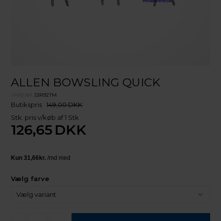
ALLEN BOWSLING QUICK
VARENR.
53R927M
Butikspris
149,00 DKK
Stk. pris v/køb af 1 Stk
126,65
DKK
Vælg farve