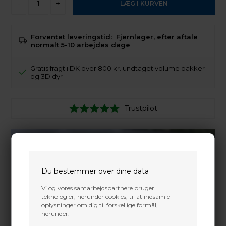
-
+
Forventet leveringstid:
Fjernlager, efter aftale
normalt 5-10 arbejdes dage
Gratis fragt i DK over 800 kr. undtaget volume pakker
og 3D dyr
Trustpilot
Du bestemmer over dine data
Vi og vores samarbejdspartnere bruger
teknologier, herunder cookies, til at indsamle
oplysninger om dig til forskellige formål,
herunder: