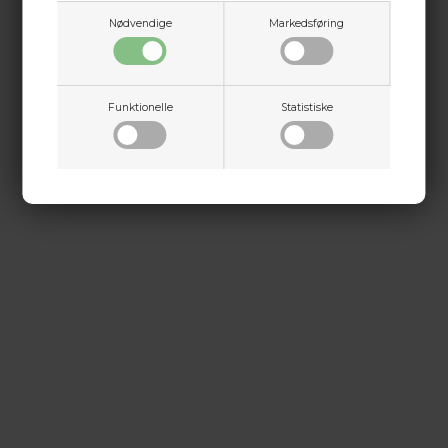
Tough and Rugged Construction for Hardcore
Jylland
Nødvendige
Markedsføring
User
+45 9718 3356
kontakt@baldurs-archery.dk
Dette passer godt sammen.
Funktionelle
Statistiske