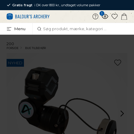
Gratis fragt
i DK over 800 kr., undtaget volume pakker
1
Menu
200
FORSIDE
BUE TILBEHØR
NYHED