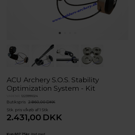
ACU Archery S.O.S. Stability
Optimization System - Kit
VARENR.
1223991024
Butikspris
2.860,00 DKK
Stk. pris v/køb af 1 Stk
2.431,00
DKK