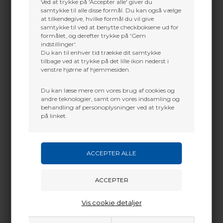
Ved at trykke på 'Accepter alle' giver du
+45 2751 3356
diameter
samtykke til alle disse formål. Du kan også vælge
martin@baldurs-archery.dk
at tilkendegive, hvilke formål du vil give
Justerbar i flere akser for individuel tilpasning
Jylland
samtykke til ved at benytte checkboksene ud for
formålet, og derefter trykke på 'Gem
Inkluderer 8 oz (ca. 227 g) ACU Weight System-
+45 9718 3356
indstillinger'.
vægte
kontakt@baldurs-archery.dk
Du kan til enhver tid trække dit samtykke
Dæmpet V-låsesystem med
tilbage ved at trykke på det lille ikon nederst i
spændingsjustering
venstre hjørne af hjemmesiden.
Monteringsmuligheder til stabilisator eller
sidearm
Du kan læse mere om vores brug af cookies og
andre teknologier, samt om vores indsamling og
behandling af personoplysninger ved at trykke
på linket.
Mekanik
Med stabilitet finjusteret præcis til dig
Videnskaben kalder S.O.S.-systemet for en
mass-
tuned damper
– og de findes overraskende mange
steder i hverdagen. Du møder dem i skyskrabere, på
højspændingsmaster, i biler, medicinsk udstyr og i
utallige andre områder, hvor stabilitet er helt
afgørende.
Vis cookie detaljer
Monteringsmuligheder