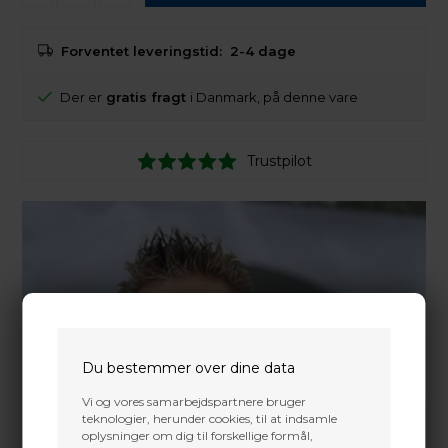
Forventet leveringstid:
2-4 dage
Der er
gratis fragt
i Danmark, på denne vare
Trustpilot
Du bestemmer over dine data
Vi og vores samarbejdspartnere bruger
teknologier, herunder cookies, til at indsamle
oplysninger om dig til forskellige formål,