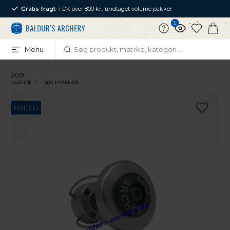
Gratis fragt
i DK over 800 kr., undtaget volume pakker
1
Menu
200
FORSIDE
BUE TILBEHØR
NYHED