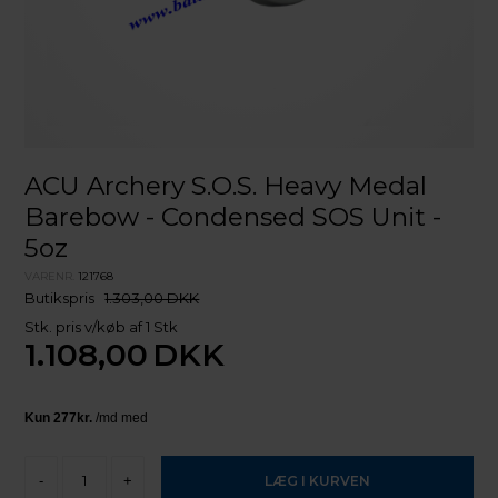
ACU Archery S.O.S. Heavy Medal
Barebow - Condensed SOS Unit -
5oz
VARENR.
121768
Butikspris
1.303,00 DKK
Stk. pris v/køb af 1 Stk
1.108,00
DKK
-
+