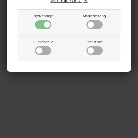
Vis cookie detaljer
kontakt@baldurs-archery.dk
Forudmonteret, felttestet trådenhed
360° orientering for fleksibel justering
Nødvendige
Markedsføring
Anbefalet trådorien­tering: lodret eller i
parallelplan
Funktionelle
Statistiske
Dette passer godt sammen.