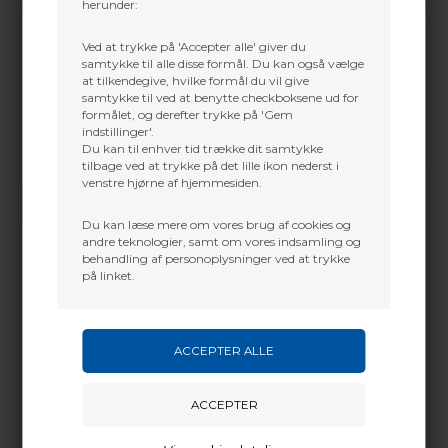
herunder:
Ved at trykke på 'Accepter alle' giver du
samtykke til alle disse formål. Du kan også vælge
at tilkendegive, hvilke formål du vil give
samtykke til ved at benytte checkboksene ud for
formålet, og derefter trykke på 'Gem
indstillinger'.
Du kan til enhver tid trække dit samtykke
tilbage ved at trykke på det lille ikon nederst i
Vi gør vores bedste for at besvare alle henvendelser indenfor 24 timer.
venstre hjørne af hjemmesiden.
SEND SPØRGSMÅL
Du kan læse mere om vores brug af cookies og
andre teknologier, samt om vores indsamling og
behandling af personoplysninger ved at trykke
på linket.
Martin Damsbo
Mere info
Sjælland
Kompakt design med integreret trådbaseret
+45 2751 3356
dæmpning
martin@baldurs-archery.dk
Inkluderer 5 oz og 0,25 oz vægte
Jylland
Monteres med medfølgende 5/16″ bolt
+45 9718 3356